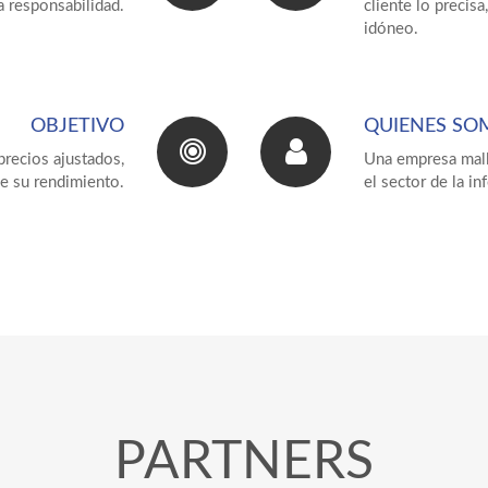
a responsabilidad.
cliente lo preci
idóneo.
OBJETIVO
QUIENES SO
recios ajustados,
Una empresa mall
e su rendimiento.
el sector de la i
Routers, Switches, Wireless
Servidores, Cloud
ontroler, Puntos de Acceso,
Servidores
PARTNERS