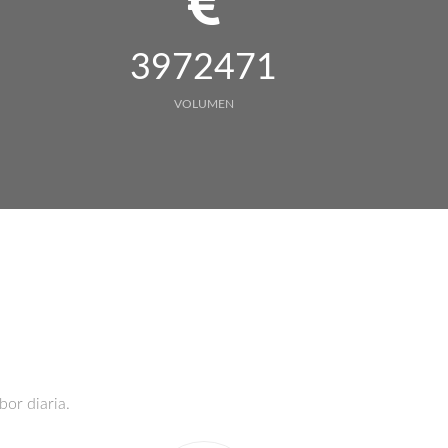
3972471
VOLUMEN
bor diaria.