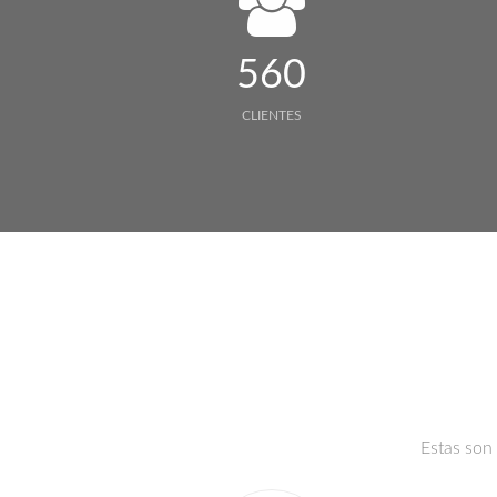
560
CLIENTES
Estas son 