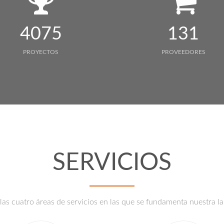
4075
131
PROYECTOS
PROVEEDORES
SERVICIOS
las cuatro áreas de servicios en las que se fundamenta nuestra la