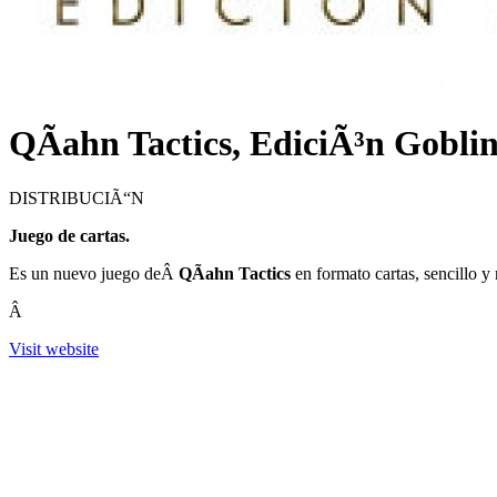
QÃ­ahn Tactics, EdiciÃ³n Gobli
DISTRIBUCIÃ“N
Juego de cartas.
Es un nuevo juego deÂ
QÃ­ahn Tactics
en formato cartas, sencillo 
Â
Visit website