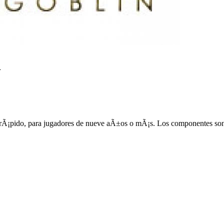
n
y rÃ¡pido, para jugadores de nueve aÃ±os o mÃ¡s. Los componentes son